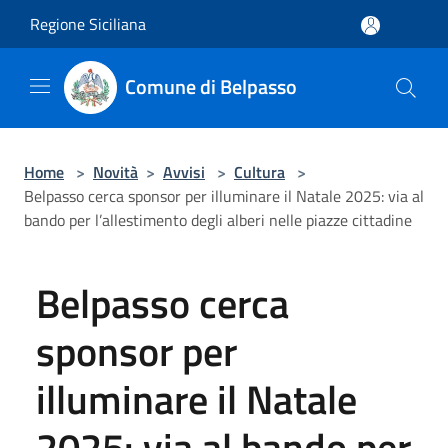
Salta al contenuto principale
Regione Siciliana
Comune di Belpasso
Home
>
Novità
>
Avvisi
>
Cultura
>
Belpasso cerca sponsor per illuminare il Natale 2025: via al
bando per l’allestimento degli alberi nelle piazze cittadine
Belpasso cerca
sponsor per
illuminare il Natale
2025: via al bando per