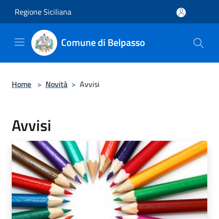
Salta al contenuto principale
Regione Siciliana
Comune di Belpasso
Home
>
Novità
>
Avvisi
Avvisi