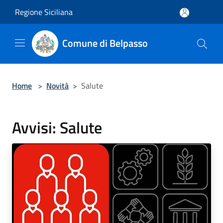
Salta al contenuto principale
Regione Siciliana
Comune di Belpasso
Home
>
Novità
>
Salute
Avvisi: Salute