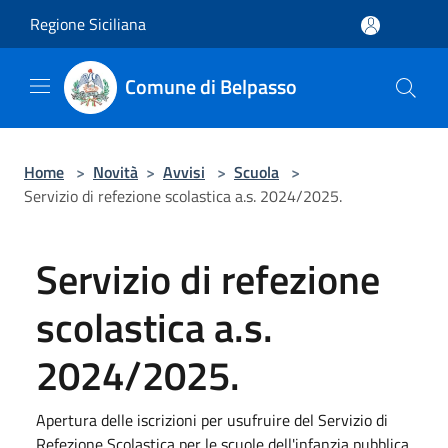
Salta al contenuto principale
Regione Siciliana
Comune di Belpasso
Home
>
Novità
>
Avvisi
>
Scuola
>
Servizio di refezione scolastica a.s. 2024/2025.
Servizio di refezione
scolastica a.s.
2024/2025.
Apertura delle iscrizioni per usufruire del Servizio di
Refezione Scolastica per le scuole dell'infanzia pubblica