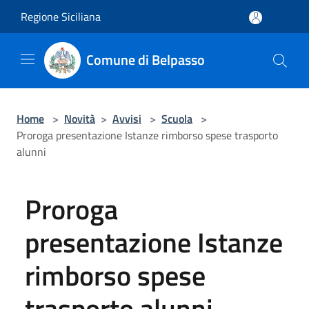
Salta al contenuto principale
Regione Siciliana
Comune di Belpasso
Home
>
Novità
>
Avvisi
>
Scuola
>
Proroga presentazione Istanze rimborso spese trasporto
alunni
Proroga
presentazione Istanze
rimborso spese
trasporto alunni