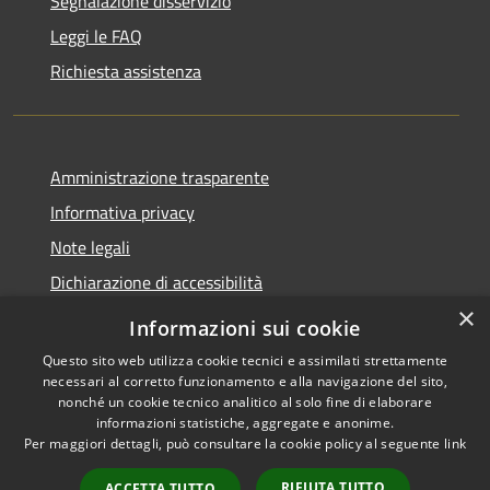
Segnalazione disservizio
Leggi le FAQ
Richiesta assistenza
Amministrazione trasparente
Informativa privacy
Note legali
Dichiarazione di accessibilità
×
Informazioni sui cookie
Questo sito web utilizza cookie tecnici e assimilati strettamente
necessari al corretto funzionamento e alla navigazione del sito,
RSS
Copyright © 2026 • Comune di
nonché un cookie tecnico analitico al solo fine di elaborare
Accessibilità
Belpasso • Powered by
informazioni statistiche, aggregate e anonime.
Privacy
Municipium
Accesso
Per maggiori dettagli, può consultare la cookie policy al seguente
link
•
Cookie
redazione
RIFIUTA TUTTO
ACCETTA TUTTO