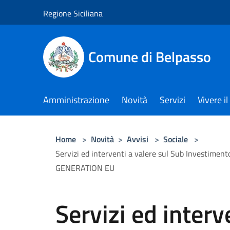
Salta al contenuto principale
Regione Siciliana
Comune di Belpasso
Amministrazione
Novità
Servizi
Vivere 
Home
>
Novità
>
Avvisi
>
Sociale
>
Servizi ed interventi a valere sul Sub Investi
GENERATION EU
Servizi ed interv