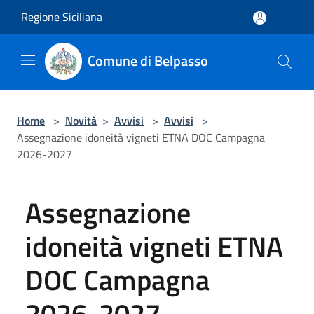
Salta al contenuto principale
Regione Siciliana
Comune di Belpasso
Home
>
Novità
>
Avvisi
>
Avvisi
>
Assegnazione idoneità vigneti ETNA DOC Campagna
2026-2027
Assegnazione
idoneità vigneti ETNA
DOC Campagna
2026-2027