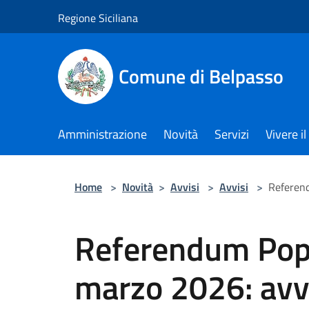
Salta al contenuto principale
Regione Siciliana
Comune di Belpasso
Amministrazione
Novità
Servizi
Vivere 
Home
>
Novità
>
Avvisi
>
Avvisi
>
Referend
Referendum Popo
marzo 2026: avvis