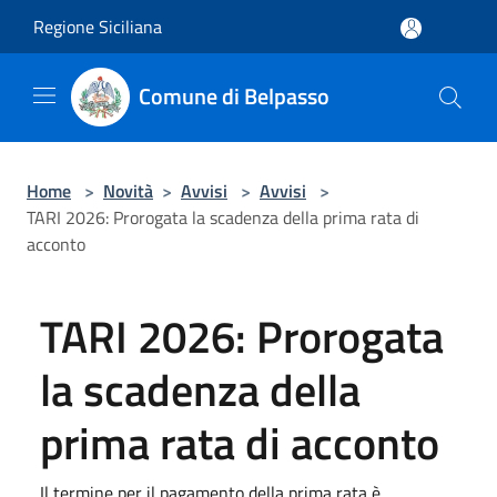
Salta al contenuto principale
Regione Siciliana
Comune di Belpasso
Home
>
Novità
>
Avvisi
>
Avvisi
>
TARI 2026: Prorogata la scadenza della prima rata di
acconto
TARI 2026: Prorogata
la scadenza della
prima rata di acconto
Il termine per il pagamento della prima rata è