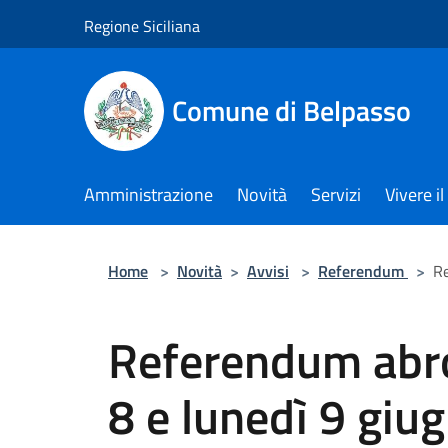
Salta al contenuto principale
Regione Siciliana
Comune di Belpasso
Amministrazione
Novità
Servizi
Vivere 
Home
>
Novità
>
Avvisi
>
Referendum
>
Re
Referendum abro
8 e lunedì 9 giu