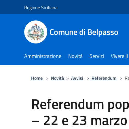
Salta al contenuto principale
Regione Siciliana
Comune di Belpasso
Amministrazione
Novità
Servizi
Vivere 
Home
>
Novità
>
Avvisi
>
Referendum
>
Re
Referendum pop
– 22 e 23 marzo