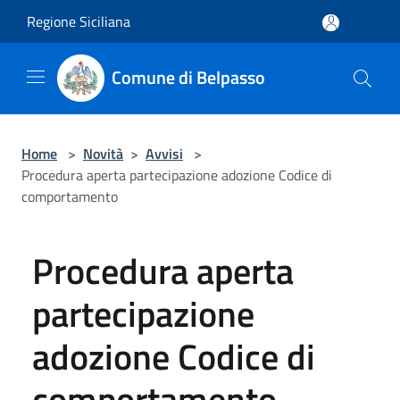
Salta al contenuto principale
Regione Siciliana
Comune di Belpasso
Home
>
Novità
>
Avvisi
>
Procedura aperta partecipazione adozione Codice di
comportamento
Procedura aperta
partecipazione
adozione Codice di
comportamento