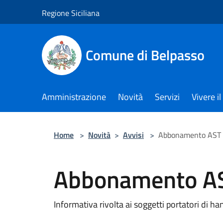
Salta al contenuto principale
Regione Siciliana
Comune di Belpasso
Amministrazione
Novità
Servizi
Vivere 
Home
>
Novità
>
Avvisi
>
Abbonamento AST
Abbonamento A
Informativa rivolta ai soggetti portatori di han