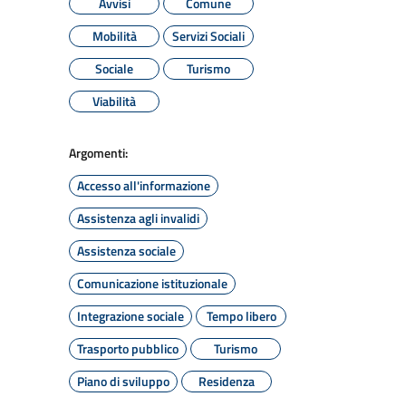
Avvisi
Comune
Mobilità
Servizi Sociali
Sociale
Turismo
Viabilità
Argomenti:
Accesso all'informazione
Assistenza agli invalidi
Assistenza sociale
Comunicazione istituzionale
Integrazione sociale
Tempo libero
Trasporto pubblico
Turismo
Piano di sviluppo
Residenza