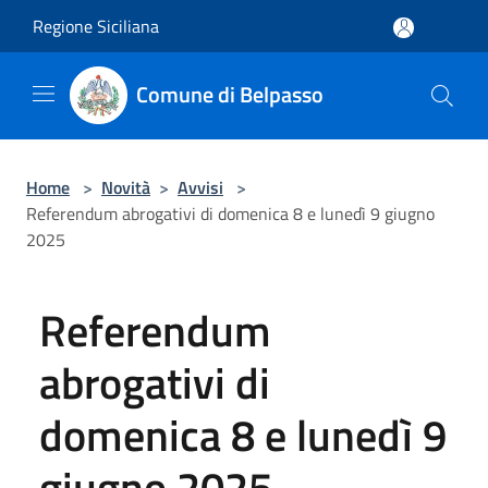
Salta al contenuto principale
Regione Siciliana
Comune di Belpasso
Home
>
Novità
>
Avvisi
>
Referendum abrogativi di domenica 8 e lunedì 9 giugno
2025
Referendum
abrogativi di
domenica 8 e lunedì 9
giugno 2025