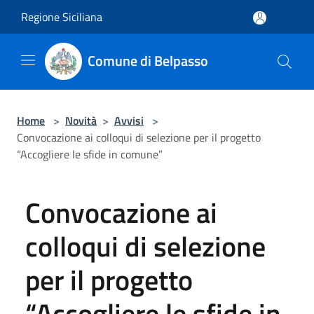
Salta al contenuto principale
Regione Siciliana
Comune di Belpasso
Home
>
Novità
>
Avvisi
>
Convocazione ai colloqui di selezione per il progetto
“Accogliere le sfide in comune”
Convocazione ai
colloqui di selezione
per il progetto
“Accogliere le sfide in