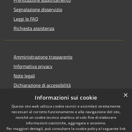
Prenotazione appuntamento
Segnalazione disservizio
Leggi le FAQ
Richiesta assistenza
Amministrazione trasparente
Informativa privacy
Note legali
Dichiarazione di accessibilità
×
Informazioni sui cookie
Questo sito web utilizza cookie tecnici e assimilati strettamente
necessari al corretto funzionamento e alla navigazione del sito,
RSS
Copyright © 2026 • Comune di
nonché un cookie tecnico analitico al solo fine di elaborare
Accessibilità
Belpasso • Powered by
informazioni statistiche, aggregate e anonime.
Privacy
Municipium
Accesso
Per maggiori dettagli, può consultare la cookie policy al seguente
link
•