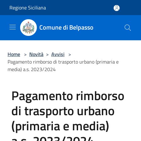
Salta al contenuto principale
Regione Siciliana
Comune di Belpasso
Home
>
Novità
>
Avvisi
>
Pagamento rimborso di trasporto urbano (primaria e
media) a.s. 2023/2024
Pagamento rimborso
di trasporto urbano
(primaria e media)
a.s. 2023/2024