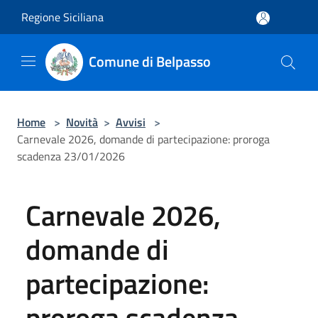
Salta al contenuto principale
Regione Siciliana
Comune di Belpasso
Home
>
Novità
>
Avvisi
>
Carnevale 2026, domande di partecipazione: proroga
scadenza 23/01/2026
Carnevale 2026,
domande di
partecipazione:
proroga scadenza