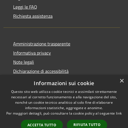
Leggi le FAQ
Richiesta assistenza
Amministrazione trasparente
Informativa privacy
Note legali
Dichiarazione di accessibilità
×
Informazioni sui cookie
Questo sito web utilizza cookie tecnici e assimilati strettamente
necessari al corretto funzionamento e alla navigazione del sito,
RSS
Copyright © 2026 • Comune di
nonché un cookie tecnico analitico al solo fine di elaborare
Accessibilità
Belpasso • Powered by
informazioni statistiche, aggregate e anonime.
Privacy
Municipium
Accesso
Per maggiori dettagli, può consultare la cookie policy al seguente
link
•
Cookie
redazione
RIFIUTA TUTTO
ACCETTA TUTTO
Mappa del sito