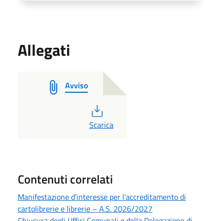
Allegati
Avviso
PDF
Scarica
Contenuti correlati
Manifestazione d’interesse per l’accreditamento di
cartolibrerie e librerie – A.S. 2026/2027
Chiusura degli Uffici Comunali e della Delegazione di