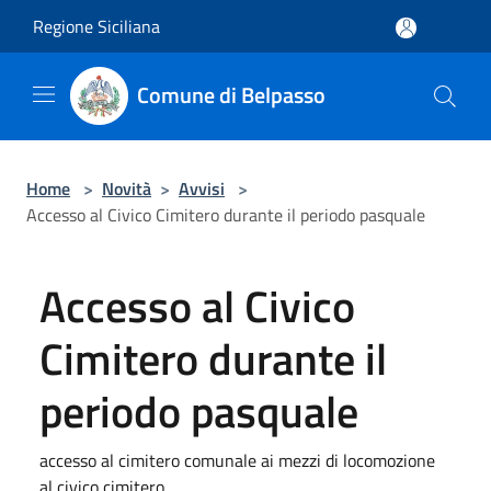
Salta al contenuto principale
Regione Siciliana
Comune di Belpasso
Home
>
Novità
>
Avvisi
>
Accesso al Civico Cimitero durante il periodo pasquale
Accesso al Civico
Cimitero durante il
periodo pasquale
accesso al cimitero comunale ai mezzi di locomozione
al civico cimitero