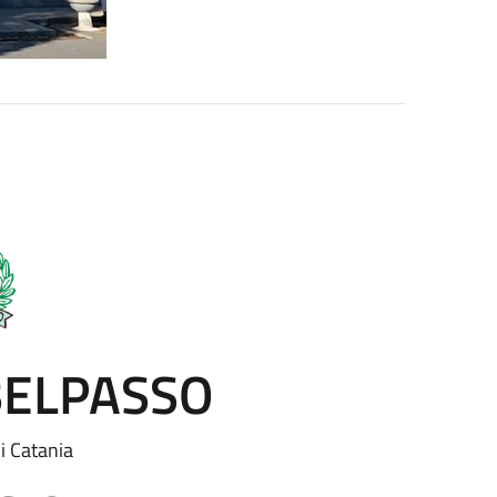
BELPASSO
di Catania