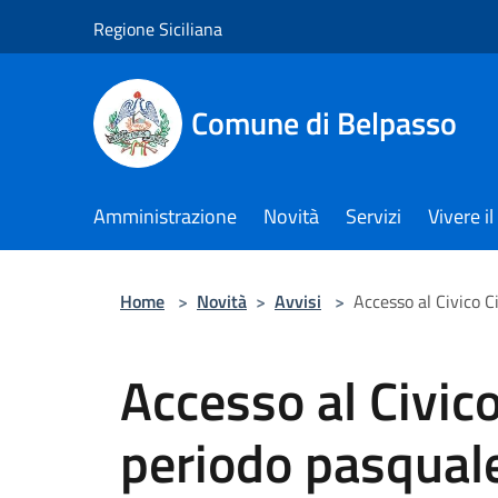
Salta al contenuto principale
Regione Siciliana
Comune di Belpasso
Amministrazione
Novità
Servizi
Vivere 
Home
>
Novità
>
Avvisi
>
Accesso al Civico C
Accesso al Civico
periodo pasqual