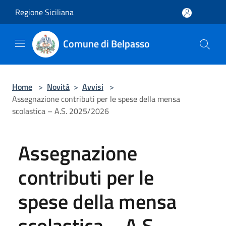
Salta al contenuto principale
Regione Siciliana
Comune di Belpasso
Home
>
Novità
>
Avvisi
>
Assegnazione contributi per le spese della mensa
scolastica – A.S. 2025/2026
Assegnazione
contributi per le
spese della mensa
scolastica – A.S.