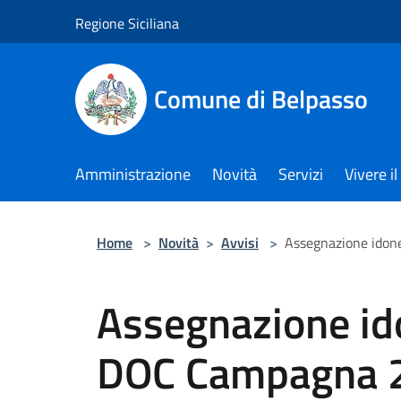
Salta al contenuto principale
Regione Siciliana
Comune di Belpasso
Amministrazione
Novità
Servizi
Vivere 
Home
>
Novità
>
Avvisi
>
Assegnazione ido
Assegnazione id
DOC Campagna 