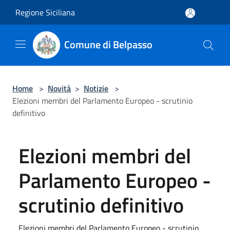
Salta al contenuto principale
Regione Siciliana
Comune di Belpasso
Home
>
Novità
>
Notizie
>
Elezioni membri del Parlamento Europeo - scrutinio
definitivo
Elezioni membri del
Parlamento Europeo -
scrutinio definitivo
Elezioni membri del Parlamento Europeo - scrutinio