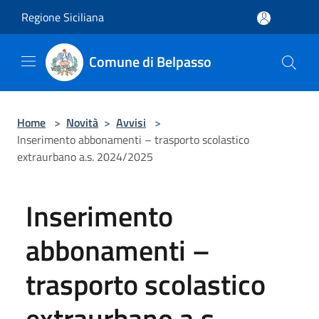
Salta al contenuto principale
Regione Siciliana
Comune di Belpasso
Home
>
Novità
>
Avvisi
>
Inserimento abbonamenti – trasporto scolastico
extraurbano a.s. 2024/2025
Inserimento
abbonamenti –
trasporto scolastico
extraurbano a.s.