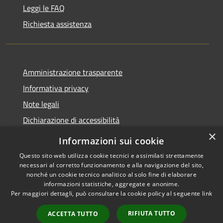
Leggi le FAQ
Richiesta assistenza
Amministrazione trasparente
Informativa privacy
Note legali
Dichiarazione di accessibilità
×
Informazioni sui cookie
Questo sito web utilizza cookie tecnici e assimilati strettamente
necessari al corretto funzionamento e alla navigazione del sito,
RSS
Copyright © 2026 • Comune di
nonché un cookie tecnico analitico al solo fine di elaborare
Accessibilità
Belpasso • Powered by
informazioni statistiche, aggregate e anonime.
Privacy
Municipium
Accesso
•
Per maggiori dettagli, può consultare la cookie policy al seguente
link
Cookie
redazione
RIFIUTA TUTTO
ACCETTA TUTTO
Mappa del sito