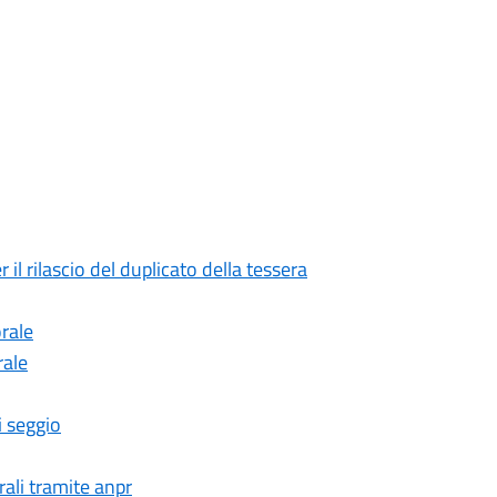
 rilascio del duplicato della tessera
orale
rale
i seggio
orali tramite anpr