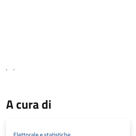
' '
A cura di
Elettorale e statistiche