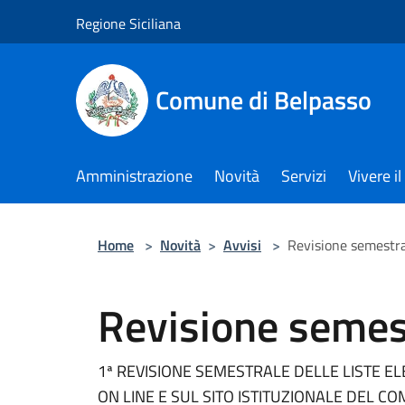
Salta al contenuto principale
Regione Siciliana
Comune di Belpasso
Amministrazione
Novità
Servizi
Vivere 
Home
>
Novità
>
Avvisi
>
Revisione semestr
Revisione semes
1ª REVISIONE SEMESTRALE DELLE LISTE E
ON LINE E SUL SITO ISTITUZIONALE DEL C