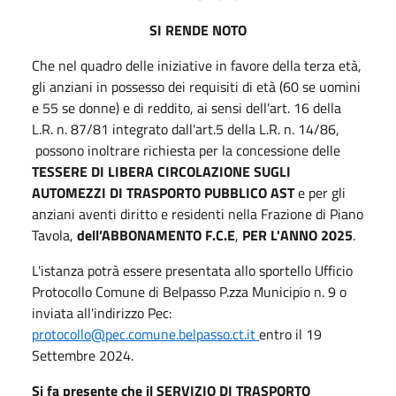
SI RENDE NOTO
Che nel quadro delle iniziative in favore della terza età,
gli anziani in possesso dei requisiti di età (60 se uomini
e 55 se donne) e di reddito, ai sensi dell'art. 16 della
L.R. n. 87/81 integrato dall'art.5 della L.R. n. 14/86,
possono inoltrare richiesta per la concessione delle
T
E
SSERE DI LIBERA CIRCOLAZIONE SUGLI
AUTOMEZZI DI TRASPORTO PUBBLICO AST
e per gli
anziani aventi diritto e residenti nella Frazione di Piano
Tavola,
dell’ABBONAMENTO F.C.E
,
PER L'ANNO 2025
.
L'istanza potrà essere presentata allo sportello Ufficio
Protocollo Comune di Belpasso P.zza Municipio n. 9 o
inviata all'indirizzo Pec:
protocollo@pec.comune.belpasso.ct.it
entro il 19
Settembre 2024.
Si fa presente che il SERVIZIO DI TRASPORTO