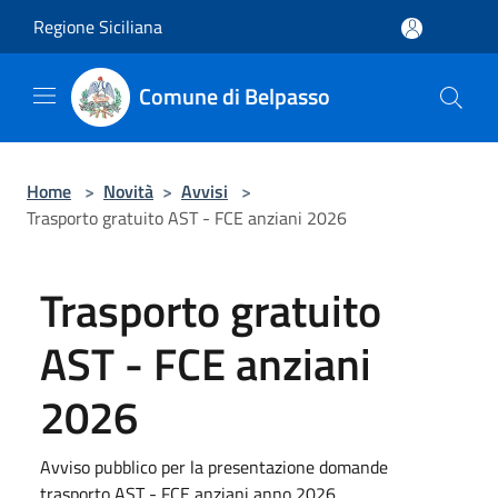
Salta al contenuto principale
Regione Siciliana
Comune di Belpasso
Home
>
Novità
>
Avvisi
>
Trasporto gratuito AST - FCE anziani 2026
Trasporto gratuito
AST - FCE anziani
2026
Avviso pubblico per la presentazione domande
trasporto AST - FCE anziani anno 2026