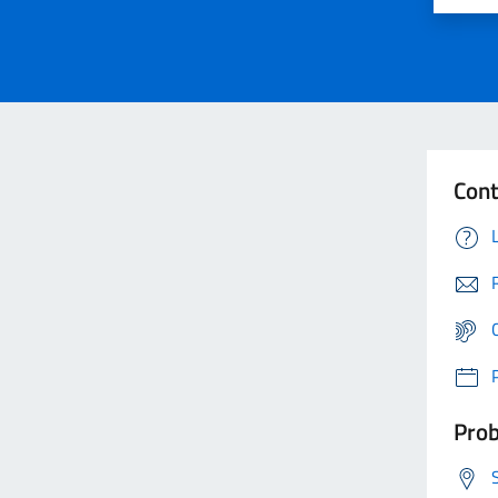
Cont
Prob