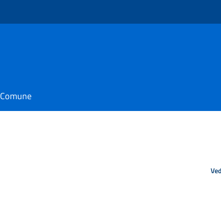
il Comune
Ved
o