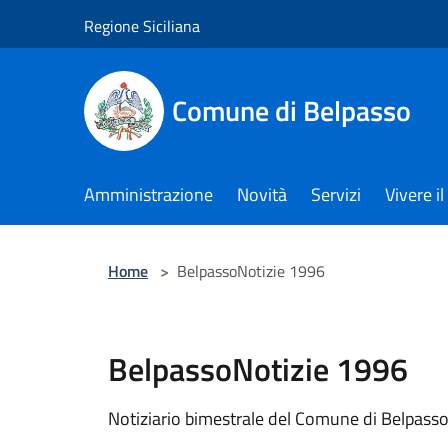
Salta al contenuto principale
Regione Siciliana
Comune di Belpasso
Amministrazione
Novità
Servizi
Vivere 
Home
>
BelpassoNotizie 1996
BelpassoNotizie 1996
Notiziario bimestrale del Comune di Belpass