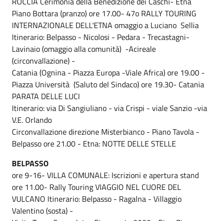
ROCCIA Cerimonia della Benedizione dei Caschi- Etna
Piano Bottara (pranzo) ore 17.00- 47o RALLY TOURING
INTERNAZIONALE DELL'ETNA omaggio a Luciano Sellia
Itinerario: Belpasso - Nicolosi - Pedara - Trecastagni-
Lavinaio (omaggio alla comunità) -Acireale
(circonvallazione) -
Catania (Ognina - Piazza Europa -Viale Africa) ore 19.00 -
Piazza Università (Saluto del Sindaco) ore 19.30- Catania
PARATA DELLE LUCI
Itinerario: via Di Sangiuliano - via Crispi - viale Sanzio -via
V.E. Orlando
Circonvallazione direzione Misterbianco - Piano Tavola -
Belpasso ore 21.00 - Etna: NOTTE DELLE STELLE
BELPASSO
ore 9-16- VILLA COMUNALE: Iscrizioni e apertura stand
ore 11.00- Rally Touring VIAGGIO NEL CUORE DEL
VULCANO Itinerario: Belpasso - Ragalna - Villaggio
Valentino (sosta) -