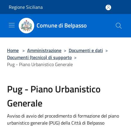
Salta al contenuto principale
Regione Siciliana
Comune di Belpasso
Home
>
Amministrazione
>
Documenti e dati
>
Documenti (tecnico) di supporto
>
Pug - Piano Urbanistico Generale
Pug - Piano Urbanistico
Generale
Avviso di avvio del procedimento di formazione del piano
urbanistico generale (PUG) della Città di Belpasso