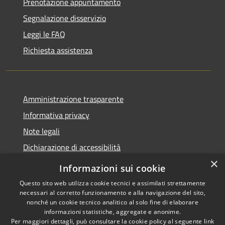
Prenotazione appuntamento
Segnalazione disservizio
Leggi le FAQ
Richiesta assistenza
Amministrazione trasparente
Informativa privacy
Note legali
Dichiarazione di accessibilità
×
Informazioni sui cookie
Questo sito web utilizza cookie tecnici e assimilati strettamente
necessari al corretto funzionamento e alla navigazione del sito,
RSS
Copyright © 2026 • Comune di
nonché un cookie tecnico analitico al solo fine di elaborare
Accessibilità
Belpasso • Powered by
informazioni statistiche, aggregate e anonime.
Privacy
Municipium
Accesso
Per maggiori dettagli, può consultare la cookie policy al seguente
link
•