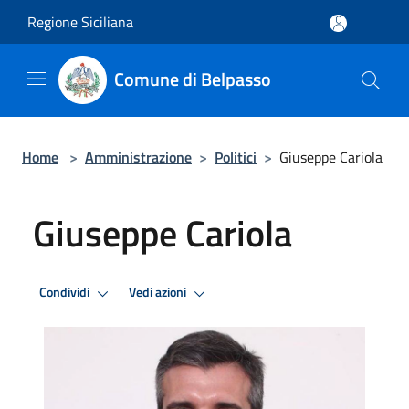
Salta al contenuto principale
Regione Siciliana
Comune di Belpasso
Home
>
Amministrazione
>
Politici
>
Giuseppe Cariola
Giuseppe Cariola
Condividi
Vedi azioni