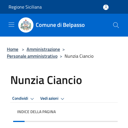
Salta al contenuto principale
Regione Siciliana
Comune di Belpasso
Home
>
Amministrazione
>
Personale amministrativo
>
Nunzia Ciancio
Nunzia Ciancio
Condividi
Vedi azioni
INDICE DELLA PAGINA