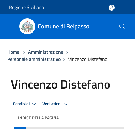
Salta al contenuto principale
Regione Siciliana
Comune di Belpasso
Home
>
Amministrazione
>
Personale amministrativo
>
Vincenzo Distefano
Vincenzo Distefano
Condividi
Vedi azioni
INDICE DELLA PAGINA