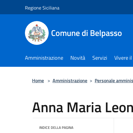
Salta al contenuto principale
Regione Siciliana
Comune di Belpasso
Amministrazione
Novità
Servizi
Vivere 
Home
>
Amministrazione
>
Personale amminis
Anna Maria Leon
INDICE DELLA PAGINA