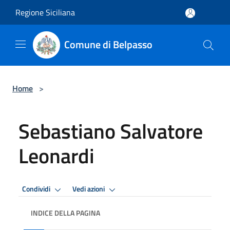
Salta al contenuto principale
Regione Siciliana
Comune di Belpasso
Home
>
Sebastiano Salvatore
Leonardi
Condividi
Vedi azioni
INDICE DELLA PAGINA