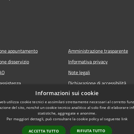
ione appuntamento
Amministrazione trasparente
one disservizio
Informativa privacy
FAQ
Note legali
 assistenza
Dichiarazione di accessibilità
Informazioni sui cookie
web utilizza cookie tecnici e assimilati strettamente necessari al corretto fu
azione del sito, nonché un cookie tecnico analitico al solo fine di elaborare i
statistiche, aggregate e anonime.
Per maggiori dettagli, può consultare la cookie policy al seguente
link
RIFIUTA TUTTO
ACCETTA TUTTO
l sito
Copyright © 2026 • Comune di