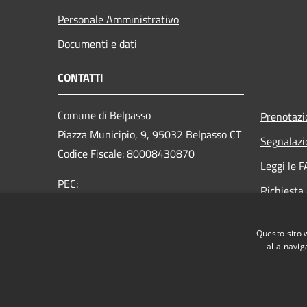
Personale Amministrativo
Documenti e dati
CONTATTI
Comune di Belpasso
Prenotaz
Piazza Municipio, 9, 95032 Belpasso CT
Segnalazi
Codice Fiscale: 80008430870
Leggi le 
PEC:
Richiesta
protocollo@pec.comune.belpasso.ct.it
Centralino Unico: 0957051111
Questo sito 
alla navig
RSS
Accessibilità
Privacy
Cookie
Mappa de