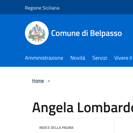
Salta al contenuto principale
Regione Siciliana
Comune di Belpasso
Amministrazione
Novità
Servizi
Vivere 
Home
>
Angela Lombard
INDICE DELLA PAGINA