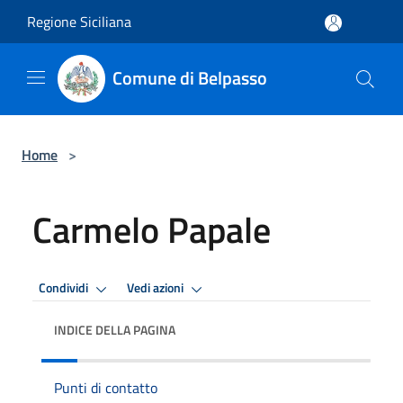
Salta al contenuto principale
Regione Siciliana
Comune di Belpasso
Home
>
Carmelo Papale
Condividi
Vedi azioni
INDICE DELLA PAGINA
Punti di contatto