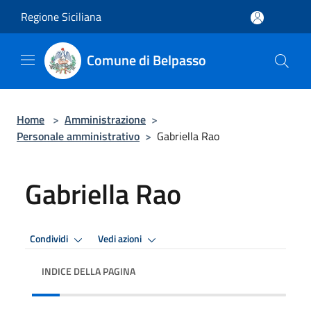
Salta al contenuto principale
Regione Siciliana
Comune di Belpasso
Home
>
Amministrazione
>
Personale amministrativo
>
Gabriella Rao
Gabriella Rao
Condividi
Vedi azioni
INDICE DELLA PAGINA