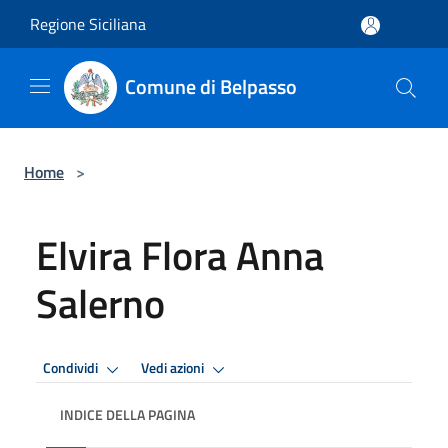
Salta al contenuto principale
Regione Siciliana
Comune di Belpasso
Home
>
Elvira Flora Anna
Salerno
Condividi
Vedi azioni
INDICE DELLA PAGINA