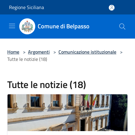
Salta al contenuto principale
Regione Siciliana
Comune di Belpasso
Home
>
Argomenti
>
Comunicazione istituzionale
>
Tutte le notizie (18)
Tutte le notizie (18)