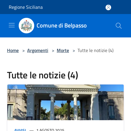
Salta al contenuto principale
Regione Siciliana
Comune di Belpasso
Home
>
Argomenti
>
Morte
>
Tutte le notizie (4)
Tutte le notizie (4)
AVVISI
1 AGOSTO 2025