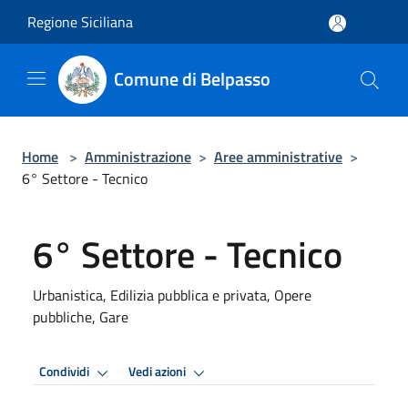
Salta al contenuto principale
Regione Siciliana
Comune di Belpasso
Home
>
Amministrazione
>
Aree amministrative
>
6° Settore - Tecnico
6° Settore - Tecnico
Urbanistica, Edilizia pubblica e privata, Opere
pubbliche, Gare
Condividi
Vedi azioni