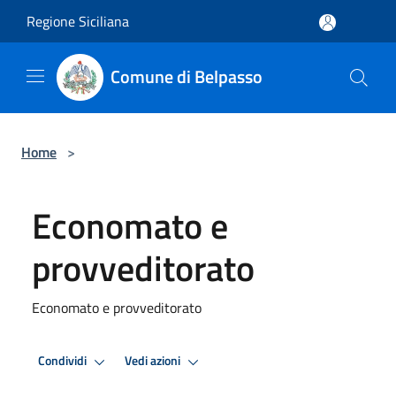
Salta al contenuto principale
Regione Siciliana
Comune di Belpasso
Home
>
Economato e
provveditorato
Economato e provveditorato
Condividi
Vedi azioni