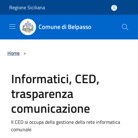
Salta al contenuto principale
Regione Siciliana
Comune di Belpasso
Home
>
Informatici, CED,
trasparenza
comunicazione
Il CED si occupa della gestione della rete informatica
comunale