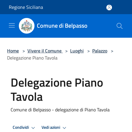
Salta al contenuto principale
Regione Siciliana
Comune di Belpasso
Home
>
Vivere il Comune
>
Luoghi
>
Palazzo
>
Delegazione Piano Tavola
Delegazione Piano
Tavola
Comune di Belpasso - delegazione di Piano Tavola
Condividi
Vedi azioni