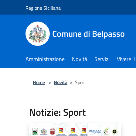
Salta al contenuto principale
Regione Siciliana
Comune di Belpasso
Amministrazione
Novità
Servizi
Vivere 
Home
>
Novità
>
Sport
Notizie: Sport