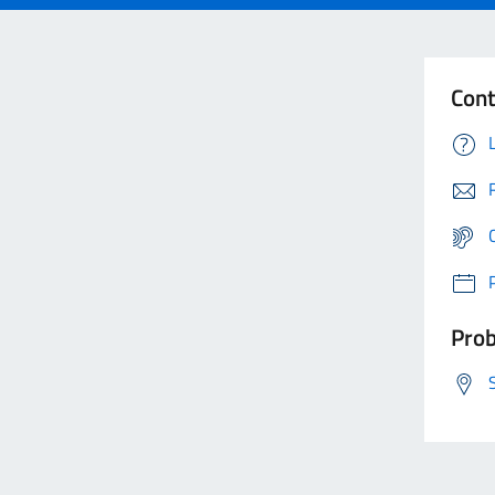
Cont
Prob