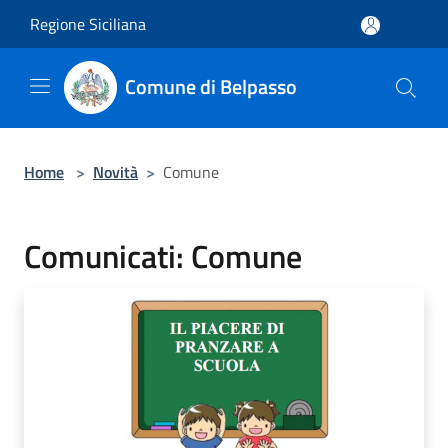
Salta al contenuto principale
Regione Siciliana
Comune di Belpasso
Home
>
Novità
>
Comune
Comunicati: Comune