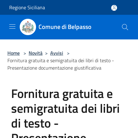
Salta al contenuto principale
Regione Siciliana
Comune di Belpasso
Home
>
Novità
>
Avvisi
>
Fornitura gratuita e semigratuita dei libri di testo -
Presentazione documentazione giustificativa
Fornitura gratuita e
semigratuita dei libri
di testo -
Presentazione